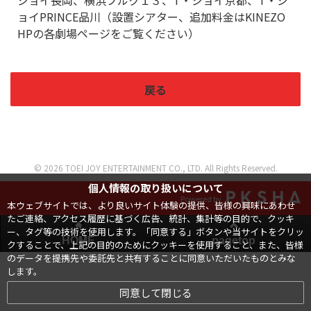
ジョイ長岡、横浜ブルク１３、T・ジョイ京都、T・ジ
ョイPRINCE品川（設置シアター、追加料金はKINEZO
HPの各劇場ページをご覧ください）
戻る
© 2026 TOEI JOY ENTERTAINMENT CO., LTD. All Rights Reserved.
個人情報の取り扱いについて
Powered by
本ウェブサイトでは、より良いサイト体験の提供、皆様の興味にあわせ
たご連絡、アクセス履歴に基づく広告、統計、集計等の目的で、クッキ
ー、タグ等の技術を使用します。「同意する」ボタンや当サイトをクリッ
HOME
pagetop
クすることで、上記の目的のためにクッキーを使用すること、また、皆様
のデータを提携先や委託先と共有することに同意いただいたものとみな
します。
同意して閉じる