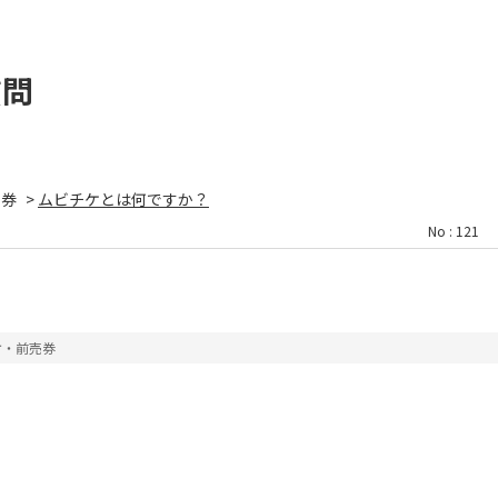
質問
売券
>
ムビチケとは何ですか？
No : 121
ケ・前売券