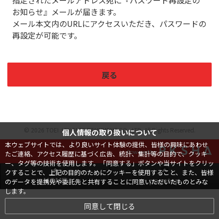
指定されたメールアドレス宛に『パスワード再設定の
お知らせ』メールが届きます。
メール本文内のURLにアクセスいただき、パスワードの
再設定が可能です。
戻る
© 2026 TOEI JOY ENTERTAINMENT CO., LTD. All Rights Reserved.
個人情報の取り扱いについて
本ウェブサイトでは、より良いサイト体験の提供、皆様の興味にあわせ
Powered by
たご連絡、アクセス履歴に基づく広告、統計、集計等の目的で、クッキ
ー、タグ等の技術を使用します。「同意する」ボタンや当サイトをクリッ
クすることで、上記の目的のためにクッキーを使用すること、また、皆様
のデータを提携先や委託先と共有することに同意いただいたものとみな
HOME
pagetop
します。
同意して閉じる