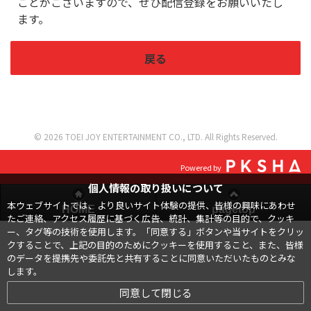
ことがございますので、ぜひ配信登録をお願いいたし
ます。
戻る
© 2026 TOEI JOY ENTERTAINMENT CO., LTD. All Rights Reserved.
Powered by
個人情報の取り扱いについて
本ウェブサイトでは、より良いサイト体験の提供、皆様の興味にあわせ
HOME
pagetop
たご連絡、アクセス履歴に基づく広告、統計、集計等の目的で、クッキ
ー、タグ等の技術を使用します。「同意する」ボタンや当サイトをクリッ
クすることで、上記の目的のためにクッキーを使用すること、また、皆様
のデータを提携先や委託先と共有することに同意いただいたものとみな
します。
同意して閉じる