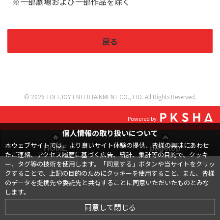
※一部劇場および一部作品を除く
戻る
© 2026 TOEI JOY ENTERTAINMENT CO., LTD. All Rights Reserved.
Powered by
個人情報の取り扱いについて
本ウェブサイトでは、より良いサイト体験の提供、皆様の興味にあわせ
HOME
pagetop
たご連絡、アクセス履歴に基づく広告、統計、集計等の目的で、クッキ
ー、タグ等の技術を使用します。「同意する」ボタンや当サイトをクリッ
クすることで、上記の目的のためにクッキーを使用すること、また、皆様
のデータを提携先や委託先と共有することに同意いただいたものとみな
します。
同意して閉じる