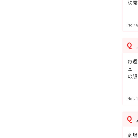
映開
No：8
毎週
ュー
の販
No：1
劇場