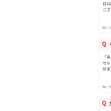
日以
ござ
No：1
「あ
セル
分ま
No：9