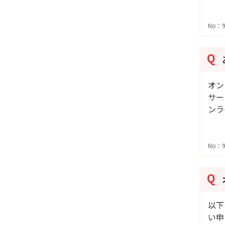
No：9
オン
サー
ンラ
No：9
以下
い申