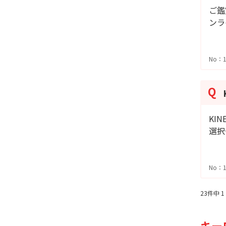
ご鑑
ンラ
No：1
KI
選択
No：1
23件中 1
キー