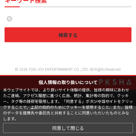
キーワード検索
検索する
© 2026 TOEI JOY ENTERTAINMENT CO., LTD. All Rights Reserved.
個人情報の取り扱いについて
Powered by
本ウェブサイトでは、より良いサイト体験の提供、皆様の興味にあわせ
たご連絡、アクセス履歴に基づく広告、統計、集計等の目的で、クッキ
ー、タグ等の技術を使用します。「同意する」ボタンや当サイトをクリッ
HOME
pagetop
クすることで、上記の目的のためにクッキーを使用すること、また、皆様
のデータを提携先や委託先と共有することに同意いただいたものとみな
します。
同意して閉じる